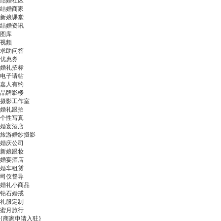
结婚社区
结婚商家
新娘课堂
结婚资讯
图库
视频
求助问答
优惠券
婚礼招标
电子请帖
嘉人有约
品牌影楼
摄影工作室
婚礼跟拍
个性写真
婚宴酒店
旅游婚纱摄影
婚庆公司
新娘跟妆
婚宴酒店
婚车租赁
司仪督导
婚礼小商品
钻石婚戒
礼服定制
蜜月旅行
{商家申请入驻}