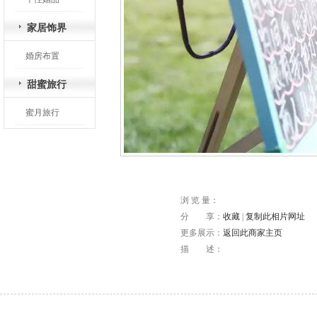
家居饰界
婚房布置
甜蜜旅行
蜜月旅行
浏 览 量：
分 享：
收藏
|
复制此相片网址
更多展示：
返回此商家主页
描 述：