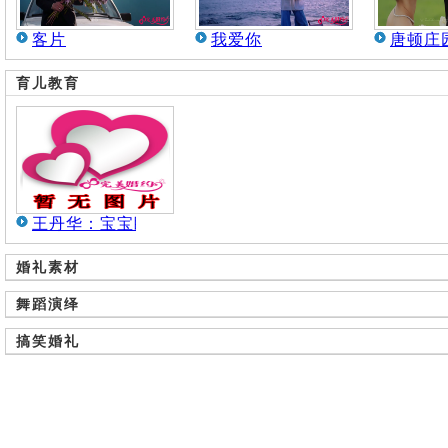
客片
我爱你
唐顿庄
育儿教育
王丹华：宝宝睡
婚礼素材
舞蹈演绎
搞笑婚礼