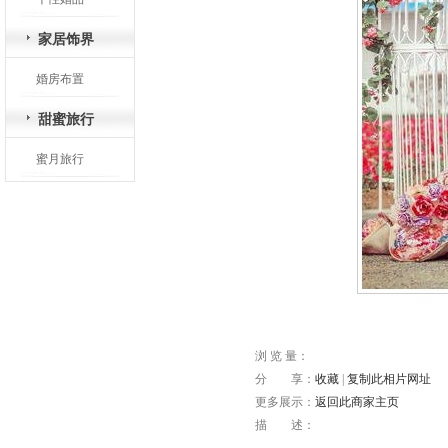
家居饰界
婚房布置
甜蜜旅行
蜜月旅行
浏 览 量：
分 享：
收藏
|
复制此相片网址
更多展示：
返回此商家主页
描 述：