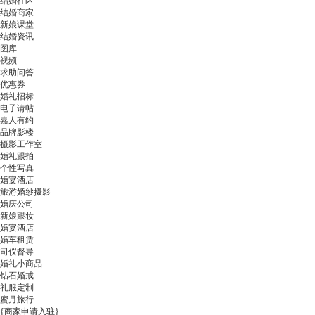
结婚社区
结婚商家
新娘课堂
结婚资讯
图库
视频
求助问答
优惠券
婚礼招标
电子请帖
嘉人有约
品牌影楼
摄影工作室
婚礼跟拍
个性写真
婚宴酒店
旅游婚纱摄影
婚庆公司
新娘跟妆
婚宴酒店
婚车租赁
司仪督导
婚礼小商品
钻石婚戒
礼服定制
蜜月旅行
{商家申请入驻}