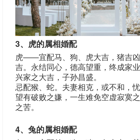
3、虎的属相婚配
虎——宜配马、狗、虎大吉，猪吉
吉。永结同心，德高望重，终成家
兴家之大吉，子孙昌盛。
忌配猴、蛇。夫妻相克，或不和，
望有破败之嫌，一生难免空虚寂寞
之苦。
4、兔的属相婚配