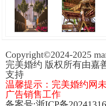
秘密基地
巴厘岛异域小清新风
Copyright©2024-2025 mar
情
完美婚约 版权所有由
嘉
支持
温馨提示：完美婚约网
广告销售工作
备案号:浙ICP备20241316