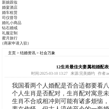
新娘跟妆
婚宴酒店
婚车租赁
司仪督导
婚礼小商品
钻石婚戒
礼服定制
蜜月旅行
{商家申请入驻}
主页
>
结婚资讯
>
社会万象
12生肖最佳夫妻属相婚配表
时间:2025-03-10 13:27 来源:完美婚约 作者:a
我国看两个人婚配是否合适都要看
个人生肖是否配对，生肖配对寓意
生肖不合或相冲则可能有诸多烦恼
素在作怪，但古人流传至今的一套