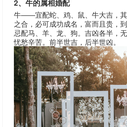
2、牛的属相婚配
牛——宜配蛇、鸡、鼠、牛大吉，
之合，必可成功成名，富而且贵，
忌配马、羊、龙、狗。吉凶各半，
忧愁辛苦。前半世吉，后半世凶。