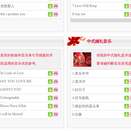
7.Love Will Keep
5.亲密爱人
.this i promise you
8.Say yes
中式婚礼音乐
快喜庆的歌曲和音乐来引导婚宴的开
传统的中式婚礼是洋
阶段适用的音乐供您参考。
要准确判断音乐意境
The Look of Love
1.喜乐年华
.WAY YOU LOVE ME
2.喜洋洋
.ALWAYS YOU
3.好日子
.Unforgettable
4.百鸟朝凤
.Bossa Nova Affair
5.掀起你的盖头来
i will be blessed
6.出嫁