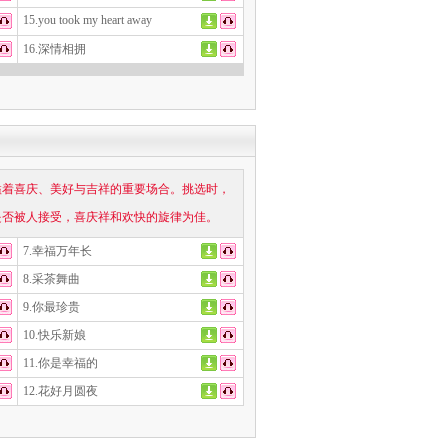
15.you took my heart away
16.深情相拥
溢着喜庆、美好与吉祥的重要场合。挑选时，
是否被人接受，喜庆祥和欢快的旋律为佳。
7.幸福万年长
8.采茶舞曲
9.你最珍贵
10.快乐新娘
11.你是幸福的
12.花好月圆夜