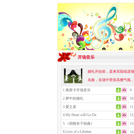
开场音乐
婚礼开始前，是来宾陆续进
名曲，在场中营造高雅气氛
1.奥斯卡开场音乐
9
2.梦中的婚礼
1
3.爱之喜
1
4.My Heart will Go On
12
5.《胡桃夹子组曲》
1
6.Love of a Lifetime
1