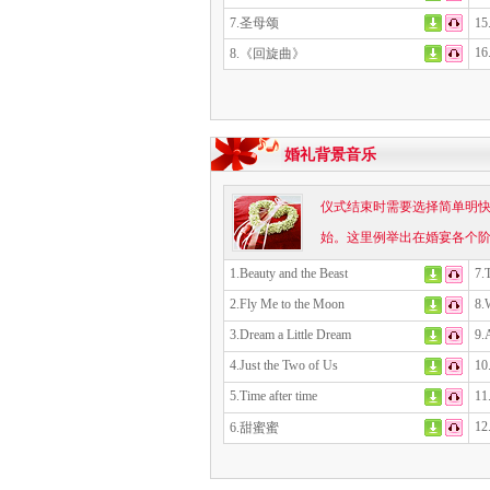
7.圣母颂
1
16
8.《回旋曲》
婚礼背景音乐
仪式结束时需要选择简单明
始。这里例举出在婚宴各个
1.Beauty and the Beast
7.
2.Fly Me to the Moon
8
3.Dream a Little Dream
9
4.Just the Two of Us
10
5.Time after time
11
12.
6.甜蜜蜜