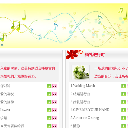
婚礼进行时
场入座的时候。这是特别适合播放古典
一场成功的婚礼少不
，为婚礼的开始做好铺垫。
适当的音乐，会让所有
1.Wedding March
.《四季》
0.爱的喜悦
2.结婚进行曲
1.爱的旋律
3.婚礼进行曲
.I swear
4.GIVE ME YOUR HAND
5.Air on the G string
3.求婚
4.今天你要嫁给我
6.懂你