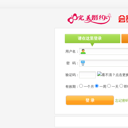
请在这里登录
用户名：
密 码：
验证码：
有效期：
一个月
一周
一天
即
登 录
忘记密