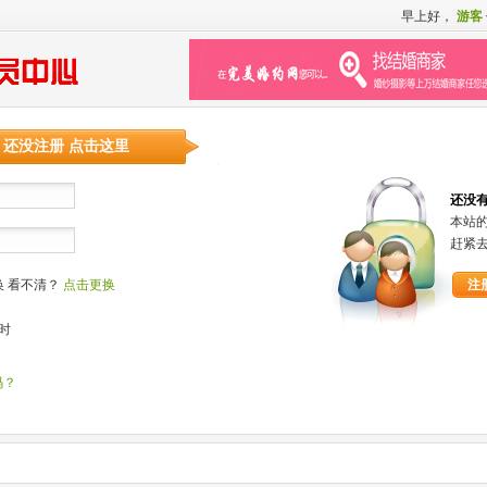
早上好，
游客
还没注册 点击这里
还没
本站
赶紧
看不清？
点击更换
注
时
码？